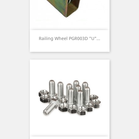
Railing Wheel PGR003D "U"...