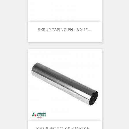
SKRUP TAPING PH - 6 X 1"...
Pipa Bulat 1"" X 0,8 Mm X 6...