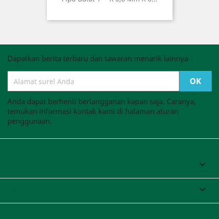
Dapatkan berita terbaru dan tawaran menarik lainnya
Anda dapat berhenti berlangganan kapan saja. Caranya,
temukan informasi kontak kami di halaman aturan
penggunaan.
PT MEJUSO SUPEINDO

AKUN ANDA

INFORMASI TOKO