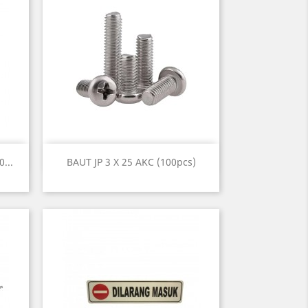
Quick view

...
BAUT JP 3 X 25 AKC (100pcs)