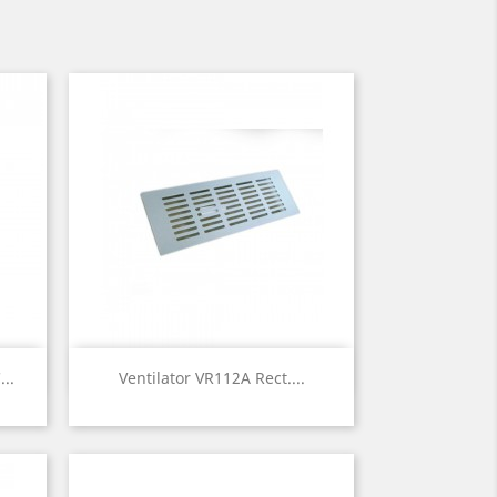
Quick view

..
Ventilator VR112A Rect....