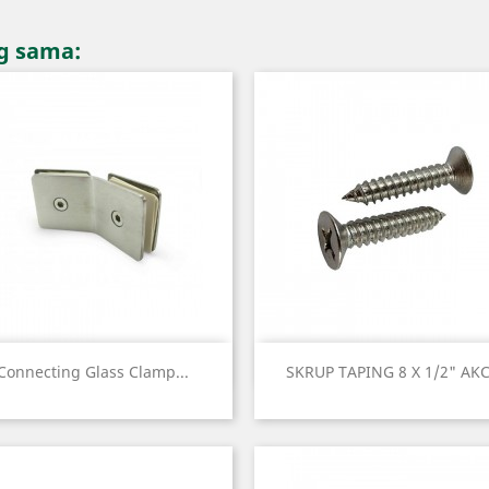
ng sama:
Quick view
Quick view


Connecting Glass Clamp...
SKRUP TAPING 8 X 1/2" AKC.