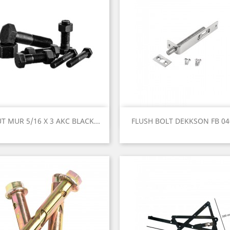
Quick view
Quick view


T MUR 5/16 X 3 AKC BLACK...
FLUSH BOLT DEKKSON FB 040