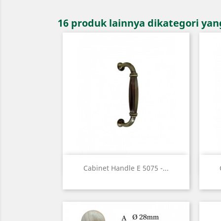
16 produk lainnya dikategori ya
Quick view

Cabinet Handle E 5075 -...