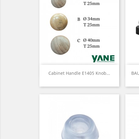
Quick view

Cabinet Handle E1405 Knob...
BAU