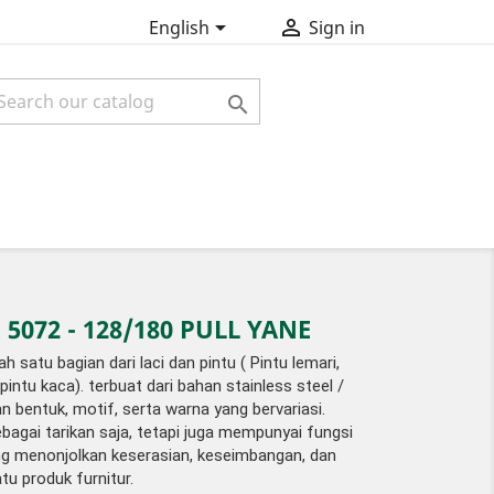


English
Sign in

5072 - 128/180 PULL YANE
 satu bagian dari laci dan pintu ( Pintu lemari,
pintu kaca). terbuat dari bahan stainless steel /
n bentuk, motif, serta warna yang bervariasi.
bagai tarikan saja, tetapi juga mempunyai fungsi
ng menonjolkan keserasian, keseimbangan, dan
atu produk furnitur.