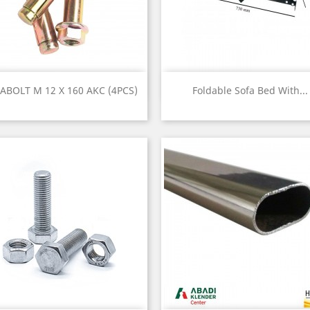
Quick view
Quick view


ABOLT M 12 X 160 AKC (4PCS)
Foldable Sofa Bed With...