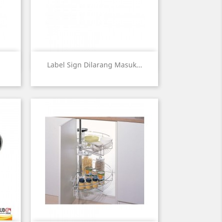
Quick view

Label Sign Dilarang Masuk...