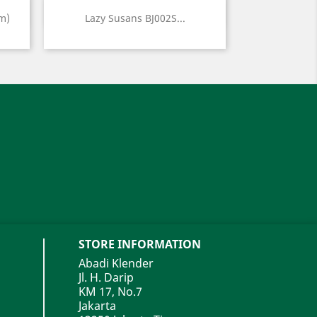
Quick view

m)
Lazy Susans BJ002S...
STORE INFORMATION
Abadi Klender
Jl. H. Darip
KM 17, No.7
Jakarta