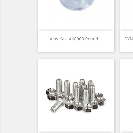
Quick view

Alas Kaki AK006B Round...
DYN