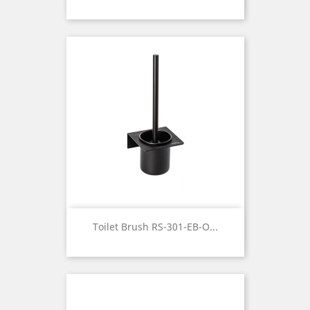
Toilet Brush RS-301-EB-O...