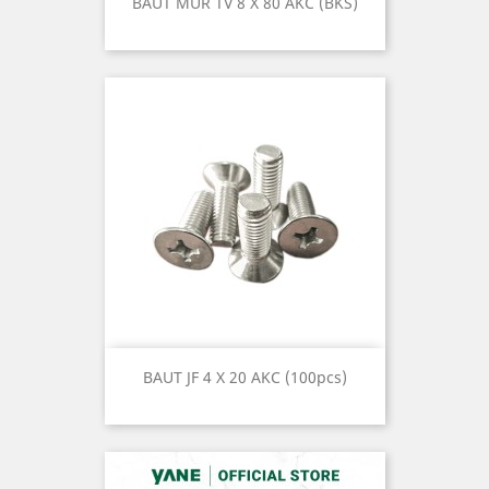
BAUT MUR TV 8 X 80 AKC (BKS)
BAUT JF 4 X 20 AKC (100pcs)