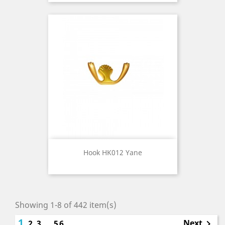
Hook HK012 Yane
Showing 1-8 of 442 item(s)
1
Next
2
3
…
56
