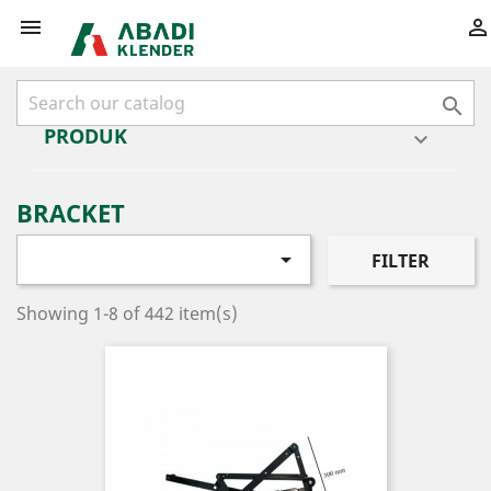



PRODUK

BRACKET

FILTER
Showing 1-8 of 442 item(s)