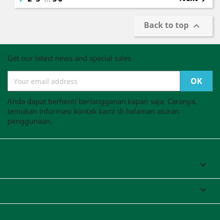
Back to top

Get our latest news and special sales
Anda dapat berhenti berlangganan kapan saja. Caranya,
temukan informasi kontak kami di halaman aturan
penggunaan.
PT MEJUSO SUPEINDO

YOUR ACCOUNT

STORE INFORMATION