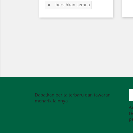
bersihkan semua

Dapatkan berita terbaru dan tawaran
menarik lainnya
A
t
p