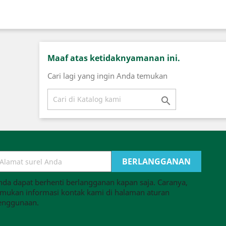
Maaf atas ketidaknyamanan ini.
Cari lagi yang ingin Anda temukan

nda dapat berhenti berlangganan kapan saja. Caranya,
emukan informasi kontak kami di halaman aturan
enggunaan.